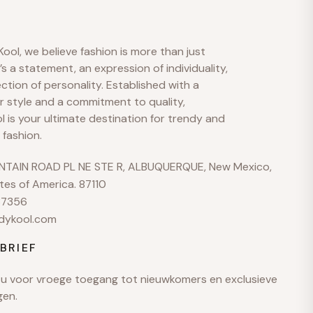
S
M
A
ool, we believe fashion is more than just
Hallo 👋
t’s a statement, an expression of individuality,
ection of personality. Established with a
Hoe kunnen we helpen?
r style and a commitment to quality,
 is your ultimate destination for trendy and
 fashion.
No active welcome offer is configured yet.
TAIN ROAD PL NE STE R, ALBUQUERQUE, New Mexico,
Stuur ons een bericht
tes of America. 87110
We reageren meestal snel tijdens kantooruren
37356
dykool.com
Help-onderwerpen bekijken
Shipping · Returns · Sizing · Payments
BRIEF
hello@example.com
u voor vroege toegang tot nieuwkomers en exclusieve
gen.
Ma–vr · 9:00–18:00