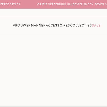
ERDE STYLES
GRATIS VERZENDING BIJ BESTELLINGEN BOVEN $50
VROUWEN
MANNEN
ACCESSOIRES
COLLECTIES
SALE