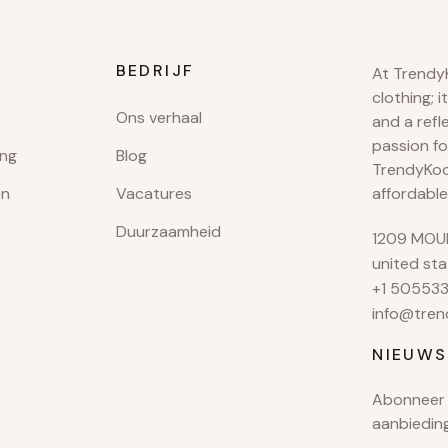
BEDRIJF
At TrendyK
clothing; i
Ons verhaal
and a refl
passion fo
ing
Blog
TrendyKool
en
Vacatures
affordable
Duurzaamheid
1209 MOUN
united sta
+1 50553
info@tren
NIEUWS
Abonneer 
aanbiedin