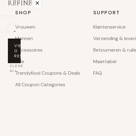
REFINE
SHOP
SUPPORT
Vrouwen
Klantenservice
On
Mannen
Verzending & lever
sale
VIEW
Accessoires
Retourneren & ruil
0
PRICE
RESULTS
Sale
Maattabel
Any
CLEAR
price
ALL
TrendyKool Coupons & Deals
FAQ
Under
All Coupon Categories
$100
$100
–
$200
$200
–
$400