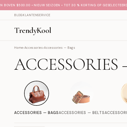
BOVEN $500.00 • NIEUW SEIZOEN • TOT 30 % KORTING OP GESELECTEERDE 
BLOG
KLANTENSERVICE
TrendyKool
Home
›
Accessories
›
Accessories — Bags
ACCESSORIES 
ACCESSORIES — BAGS
ACCESSORIES — BELTS
ACCESSORI