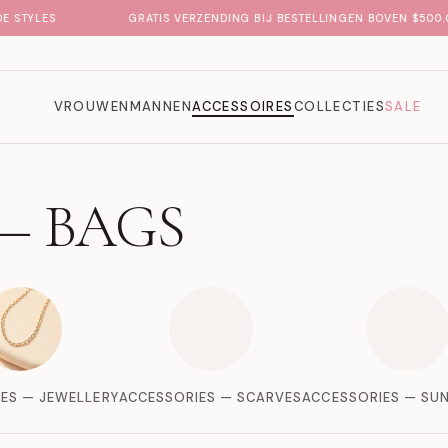
STYLES
GRATIS VERZENDING BIJ BESTELLINGEN BOVEN $500.00 
VROUWEN
MANNEN
ACCESSOIRES
COLLECTIES
SALE
— BAGS
ES — JEWELLERY
ACCESSORIES — SCARVES
ACCESSORIES — SU