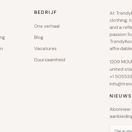
BEDRIJF
At TrendyK
clothing; i
Ons verhaal
and a refl
passion fo
ing
Blog
TrendyKool
en
Vacatures
affordable
Duurzaamheid
1209 MOUN
united sta
+1 50553
info@tren
NIEUWS
Abonneer 
aanbiedin