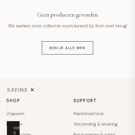
hello@example.com
Geen producten gevonden
Ma–vr · 9:00–18:00
We werken onze collectie voortdurend bij. Kom snel terug!
BEKIJK ALLE MEN
REFINE
SHOP
SUPPORT
Vrouwen
Klantenservice
On
sale
Mannen
Verzending & levering
VIEW
PRICE
0
Accessoires
Retourneren & ruilen