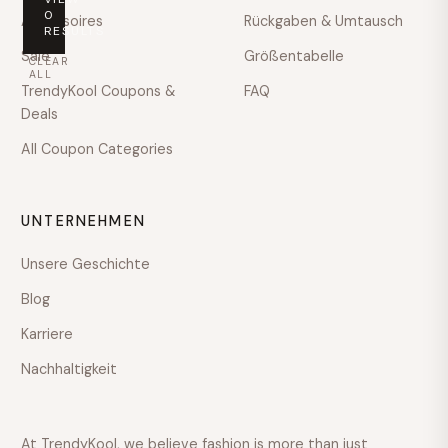
PRICE
0
Accessoires
Rückgaben & Umtausch
RESULTS
Any
Sale
Größentabelle
CLEAR
price
ALL
TrendyKool Coupons &
FAQ
Under
Deals
$100
All Coupon Categories
$100
–
$200
UNTERNEHMEN
$200
–
Unsere Geschichte
$400
Blog
$400
–
Karriere
$600
Nachhaltigkeit
Over
$600
COLOUR
At TrendyKool, we believe fashion is more than just
GRÖSSE