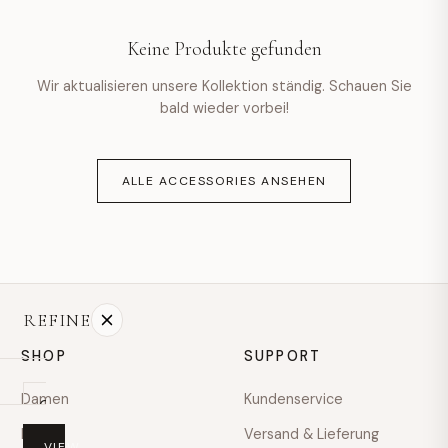
hello@example.com
Keine Produkte gefunden
Mo–Fr · 9:00–18:00
Wir aktualisieren unsere Kollektion ständig. Schauen Sie
bald wieder vorbei!
ALLE ACCESSORIES ANSEHEN
REFINE
SHOP
SUPPORT
Damen
Kundenservice
On
sale
Herren
Versand & Lieferung
VIEW