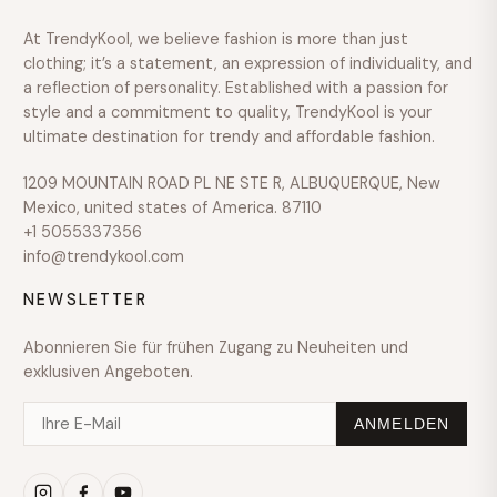
COLOUR
At TrendyKool, we believe fashion is more than just
GRÖSSE
clothing; it’s a statement, an expression of individuality, and
a reflection of personality. Established with a passion for
style and a commitment to quality, TrendyKool is your
ultimate destination for trendy and affordable fashion.
1209 MOUNTAIN ROAD PL NE STE R, ALBUQUERQUE, New
Mexico, united states of America. 87110
+1 5055337356
info@trendykool.com
NEWSLETTER
Abonnieren Sie für frühen Zugang zu Neuheiten und
exklusiven Angeboten.
ANMELDEN