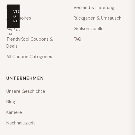
sale
Herren
Versand & Lieferung
VIEW
PRICE
0
Accessoires
Rückgaben & Umtausch
RESULTS
Any
Sale
Größentabelle
CLEAR
price
ALL
TrendyKool Coupons &
FAQ
Under
Deals
$100
All Coupon Categories
$100
–
$200
UNTERNEHMEN
$200
–
Unsere Geschichte
$400
Blog
$400
–
Karriere
$600
Nachhaltigkeit
Over
$600