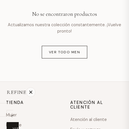
hello@example.com
No se encontraron productos
Lun–vie · 9:00–18:00
Actualizamos nuestra colección constantemente. ¡Vuelve
pronto!
VER TODO MEN
REFINE
TIENDA
ATENCIÓN AL
CLIENTE
Mujer
On
Atención al cliente
sale
Hombre
VIEW