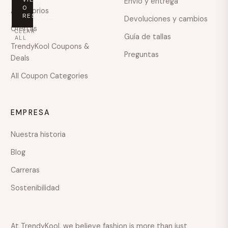
Envío y entrega
PRICE
0
Accesorios
RESULTS
Devoluciones y cambios
Any
Ofertas
CLEAR
price
Guía de tallas
ALL
TrendyKool Coupons &
Preguntas
Under
Deals
$100
All Coupon Categories
$100
–
$200
EMPRESA
$200
–
Nuestra historia
$400
Blog
$400
–
Carreras
$600
Sostenibilidad
Over
$600
COLOUR
At TrendyKool, we believe fashion is more than just
TALLA