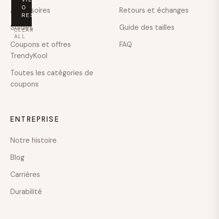
PRICE
0
Accessoires
Retours et échanges
RESULTS
Any
Soldes
Guide des tailles
CLEAR
price
ALL
Coupons et offres
FAQ
Under
TrendyKool
$100
Toutes les catégories de
$100
coupons
–
$200
$200
ENTREPRISE
–
$400
Notre histoire
$400
–
Blog
$600
Carrières
Over
Durabilité
$600
COLOUR
TAILLE