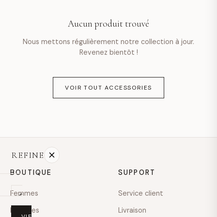
hello@example.com
Aucun produit trouvé
Lun–ven · 9 h–18 h
Nous mettons régulièrement notre collection à jour.
Revenez bientôt !
VOIR TOUT ACCESSORIES
REFINE
BOUTIQUE
SUPPORT
Femmes
Service client
On
sale
Hommes
Livraison
VIEW